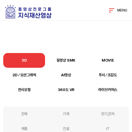
MENU
3D
동영상 SMK
MOVIE
2D ⁄ 모션그래픽
AI영상
투시 ⁄ 조감도
전시모형
360도 VR
라이브커머스
전체
기계
전기,전자
제품
건설
IT