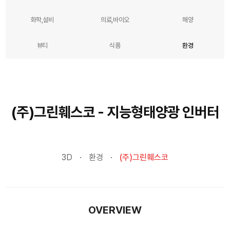
화학,설비
의료,바이오
해양
뷰티
식품
환경
(주)그린훼스코 - 지능형태양광 인버터
3D
환경
(주)그린훼스코
OVERVIEW