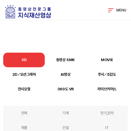
MENU
3D
동영상 SMK
MOVIE
2D ⁄ 모션그래픽
AI영상
투시 ⁄ 조감도
전시모형
360도 VR
라이브커머스
전체
기계
전기,전자
제품
건설
IT