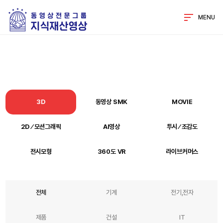
MENU
3D
동영상 SMK
MOVIE
2D ⁄ 모션그래픽
AI영상
투시 ⁄ 조감도
전시모형
360도 VR
라이브커머스
전체
기계
전기,전자
제품
건설
IT