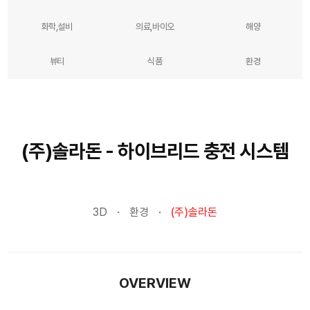
화학,설비
의료,바이오
해양
뷰티
식품
환경
(주)솔라돈 - 하이브리드 충전 시스템
3D
환경
(주)솔라돈
OVERVIEW