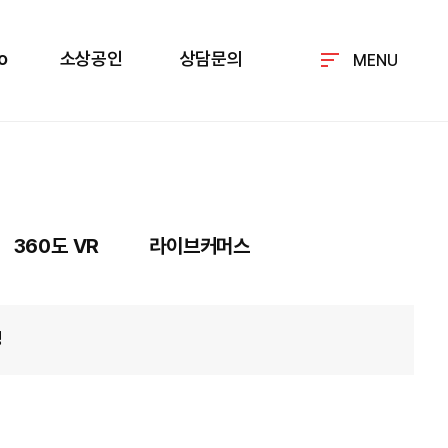
o
소상공인
상담문의
MENU
360도 VR
라이브커머스
경