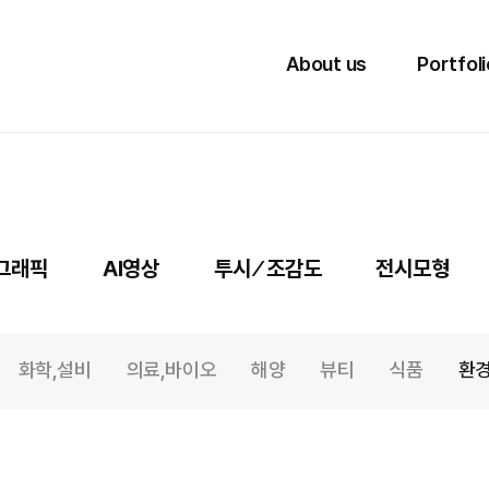
Blog
About us
Portfoli
션그래픽
AI영상
투시 ⁄ 조감도
전시모형
화학,설비
의료,바이오
해양
뷰티
식품
환