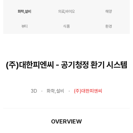
화학,설비
의료,바이오
해양
뷰티
식품
환경
(주)대한피엔씨 - 공기청정 환기 시스템
3D
화학,설비
(주)대한피엔씨
OVERVIEW