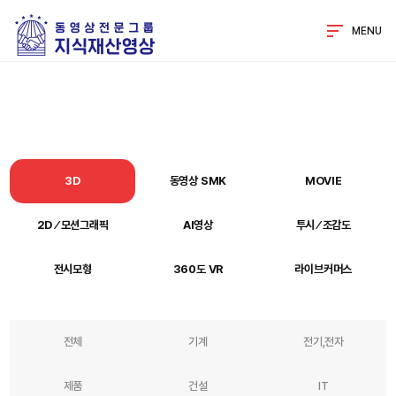
MENU
3D
동영상 SMK
MOVIE
2D ⁄ 모션그래픽
AI영상
투시 ⁄ 조감도
전시모형
360도 VR
라이브커머스
전체
기계
전기,전자
제품
건설
IT