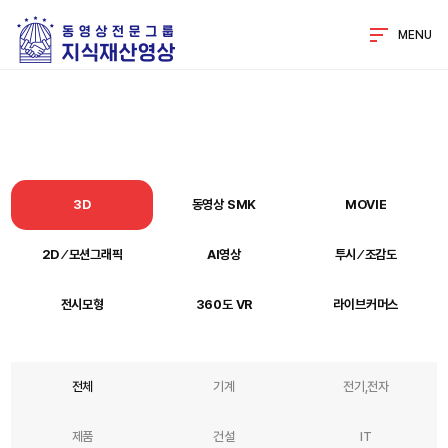
MENU
3D
동영상 SMK
MOVIE
2D ⁄ 모션그래픽
AI영상
투시 ⁄ 조감도
전시모형
360도 VR
라이브커머스
전체
기계
전기,전자
제품
건설
IT