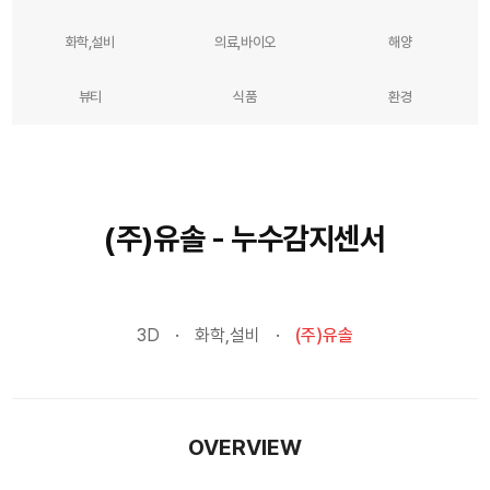
화학,설비
의료,바이오
해양
뷰티
식품
환경
(주)유솔 - 누수감지센서
3D
화학,설비
(주)유솔
OVERVIEW