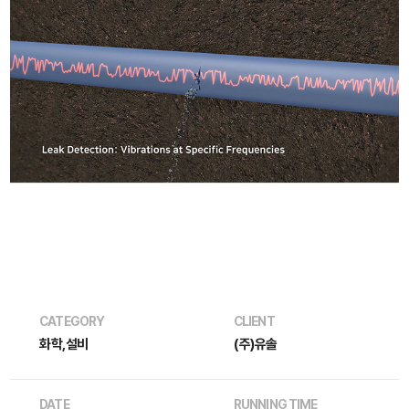
CATEGORY
CLIENT
화학,설비
(주)유솔
DATE
RUNNING TIME