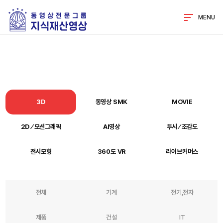
MENU
3D
동영상 SMK
MOVIE
2D ⁄ 모션그래픽
AI영상
투시 ⁄ 조감도
전시모형
360도 VR
라이브커머스
전체
기계
전기,전자
제품
건설
IT