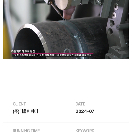
CLIENT
DATE
(주)다울피피티
2024-07
RUNNING TIME
KEYWORD