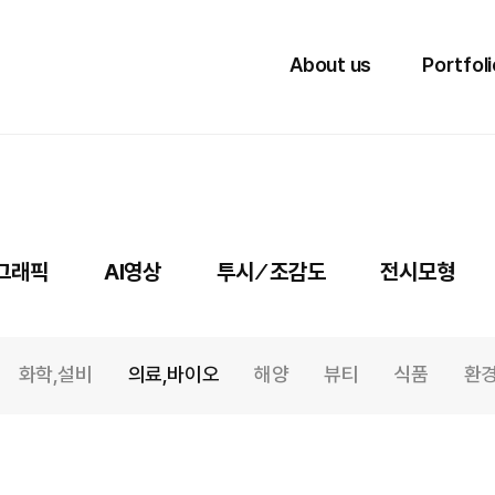
Blog
About us
Portfoli
션그래픽
AI영상
투시 ⁄ 조감도
전시모형
화학,설비
의료,바이오
해양
뷰티
식품
환