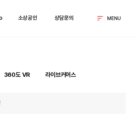
o
소상공인
상담문의
MENU
360도 VR
라이브커머스
경