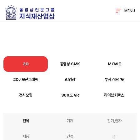
MENU
3D
동영상 SMK
MOVIE
2D ⁄ 모션그래픽
AI영상
투시 ⁄ 조감도
전시모형
360도 VR
라이브커머스
전체
기계
전기,전자
제품
건설
IT