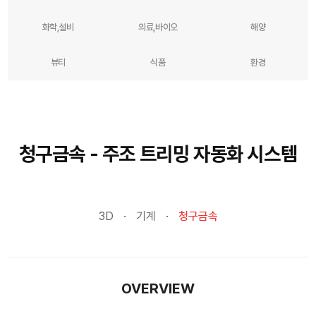
화학,설비
의료,바이오
해양
뷰티
식품
환경
청구금속 - 주조 트리밍 자동화 시스템
3D
기계
청구금속
OVERVIEW