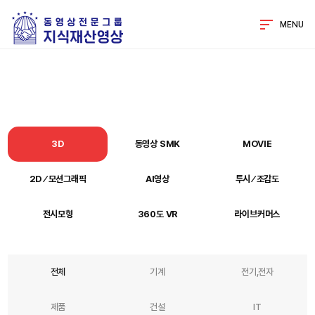
MENU
3D
동영상 SMK
MOVIE
2D ⁄ 모션그래픽
AI영상
투시 ⁄ 조감도
전시모형
360도 VR
라이브커머스
전체
기계
전기,전자
제품
건설
IT