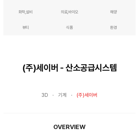
화학,설비
의료,바이오
해양
뷰티
식품
환경
(주)세이버 - 산소공급시스템
3D
기계
(주)세이버
OVERVIEW