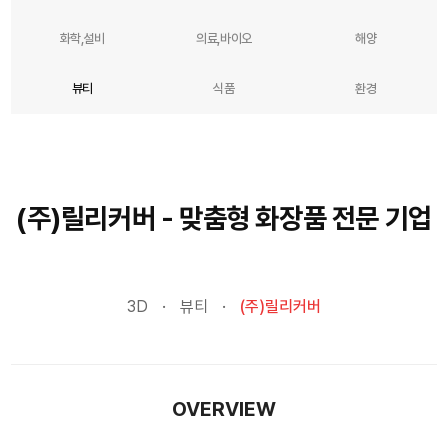
화학,설비
의료,바이오
해양
뷰티
식품
환경
(주)릴리커버 - 맞춤형 화장품 전문 기업
3D
뷰티
(주)릴리커버
OVERVIEW