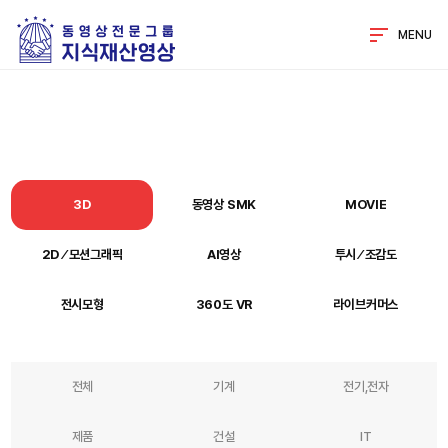
MENU
3D
동영상 SMK
MOVIE
2D ⁄ 모션그래픽
AI영상
투시 ⁄ 조감도
전시모형
360도 VR
라이브커머스
전체
기계
전기,전자
제품
건설
IT