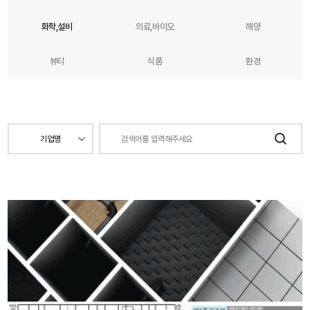
화학,설비
의료,바이오
해양
뷰티
식품
환경