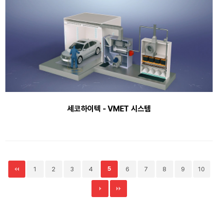
세코하이텍 - VMET 시스템
1
2
3
4
5
6
7
8
9
10