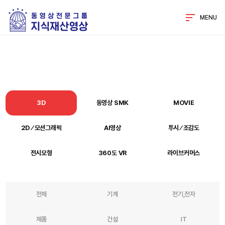
MENU
3D
동영상 SMK
MOVIE
2D ⁄ 모션그래픽
AI영상
투시 ⁄ 조감도
전시모형
360도 VR
라이브커머스
전체
기계
전기,전자
제품
건설
IT