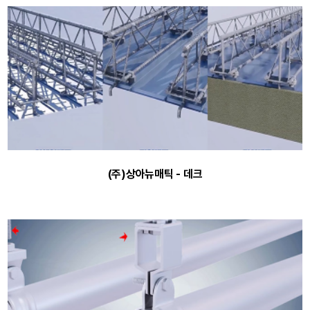
(주)상아뉴매틱 - 데크