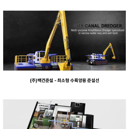
(주)백건준설 - 최소형 수륙양용 준설선