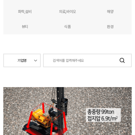
화학,설비
의료,바이오
해양
뷰티
식품
환경