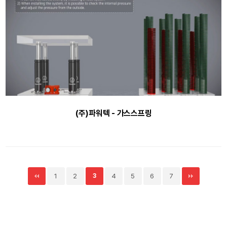
(주)파워텍 - 가스스프링
1
2
3
4
5
6
7