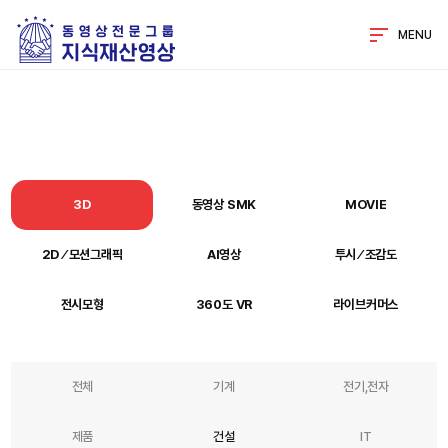
MENU
3D
동영상 SMK
MOVIE
2D ⁄ 모션그래픽
AI영상
투시 ⁄ 조감도
전시모형
360도 VR
라이브커머스
전체
기계
전기,전자
제품
건설
IT