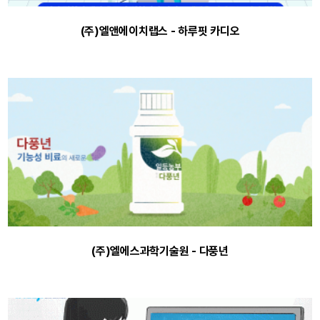
(주)엘앤에이치랩스 - 하루핏 카디오
(주)엘에스과학기술원 - 다풍년