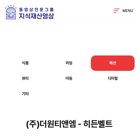
MENU
식품
리빙
패션
뷰티
아동
디지털
기타
(주)더원티앤엠 - 히든벨트