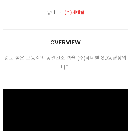
뷰티
(주)제네웰
OVERVIEW
순도 높은 고농축의 동결건조 캡슐 (주)제네웰 3D동영상입
니다