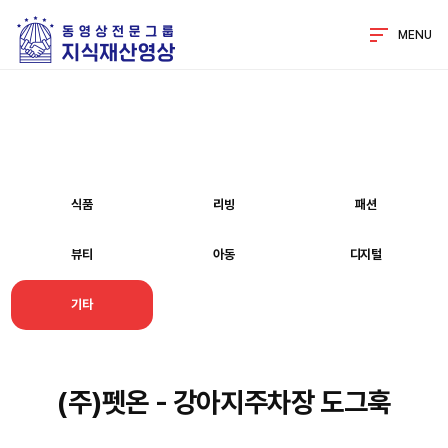
MENU
식품
리빙
패션
뷰티
아동
디지털
기타
(주)펫온 - 강아지주차장 도그훅