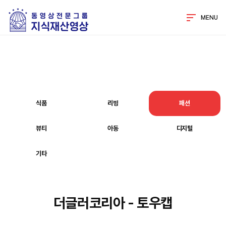
MENU
식품
리빙
패션
뷰티
아동
디지털
기타
더글러코리아 - 토우캡