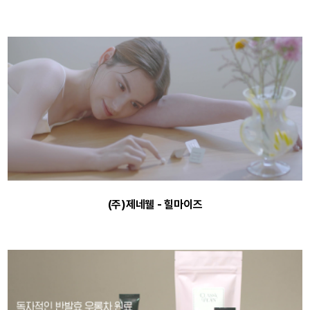
(주)제네웰 - 힐마이즈